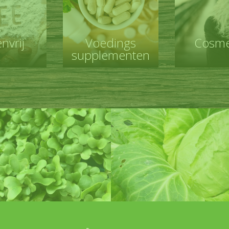
nvrij
Voedings
Cosme
supplementen