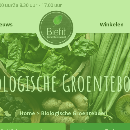
.00 uur
Za 8.30 uur - 17.00 uur
euws
Winkelen
ologische Groenteb
Home
>
Biologische Groenteboer