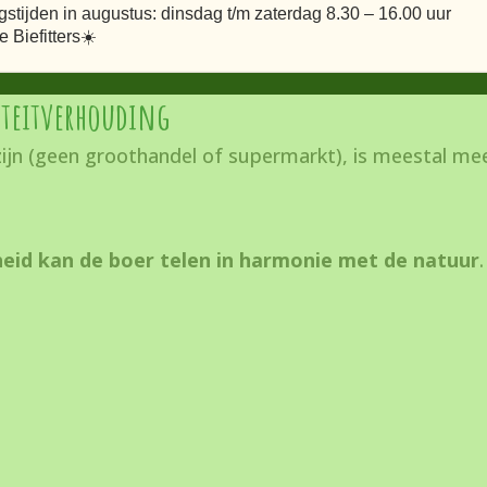
tijden in augustus: dinsdag t/m zaterdag 8.30 – 16.00 uur
 Biefitters☀️
 eten en voedselverspilling te beperken, eet je op ee
iteitverhouding
ijn (geen groothandel of supermarkt), is meestal mee
id kan de boer telen in harmonie met de natuur