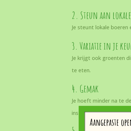
2. Steun aan lokal
Je steunt lokale boeren e
3. Variatie in je ke
Je krijgt ook groenten di
te eten.
4. Gemak
Je hoeft minder na te d
inspiratie!
Aangepaste ope
5. Duurzamer eten