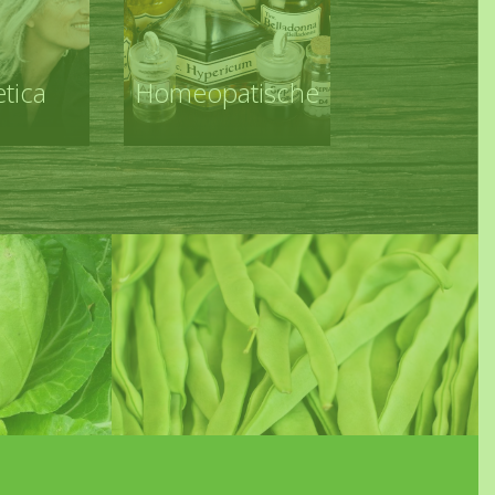
tica
Homeopatische