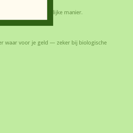
n meer milieuvriendelijke manier.
r waar voor je geld — zeker bij biologische
.