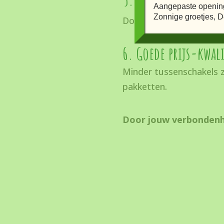
Aangepaste openings
Zonnige groetjes, De
Door seizoensgroenten te
6. Goede prijs-kwal
Minder tussenschakels z
pakketten.
Door jouw verbondenhe