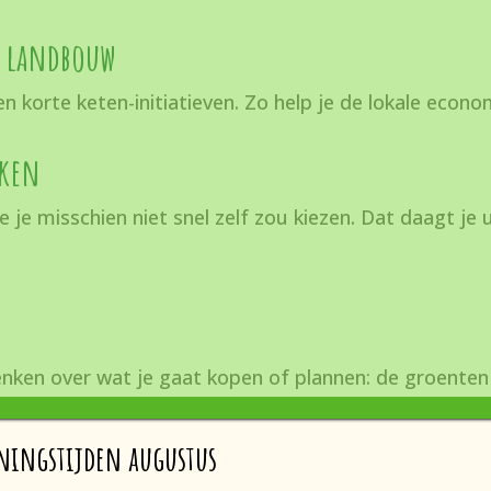
e landbouw
n korte keten-initiatieven. Z
o help je de lokale econo
uken
e je misschien niet snel zelf zou kiezen.
Dat daagt je 
enken over wat je gaat kopen of plannen: d
e groenten
ningstijden augustus