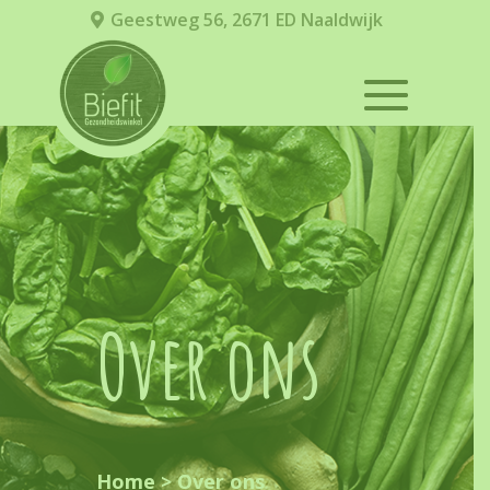
Geestweg 56, 2671 ED Naaldwijk
Over ons
Home
>
Over ons