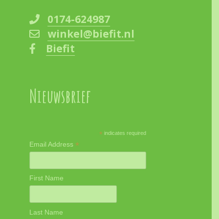
0174-624987
winkel@biefit.nl
Biefit
Nieuwsbrief
*
indicates required
*
Email Address
First Name
Last Name