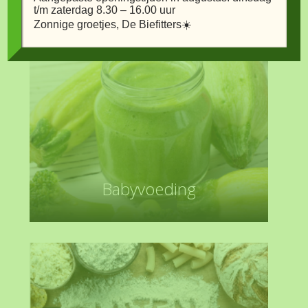
t/m zaterdag 8.30 – 16.00 uur
Zonnige groetjes, De Biefitters☀️
Babyvoeding