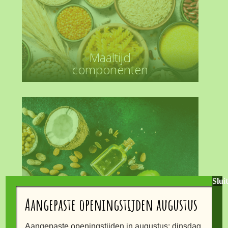
Maaltijd
componenten
Slui
Aangepaste openingstijden augustus
Olie en vetten
Aangepaste openingstijden in augustus: dinsdag