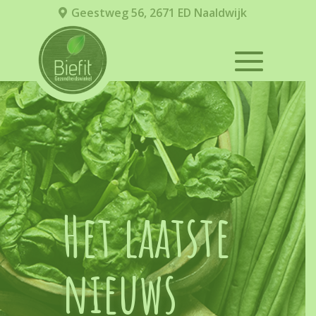
Geestweg 56, 2671 ED Naaldwijk
Het laatste
nieuws