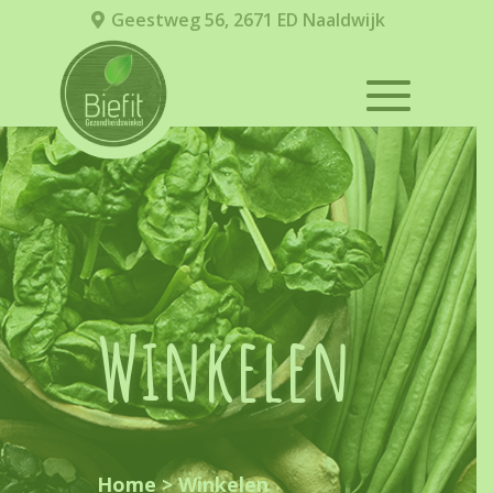
Geestweg 56, 2671 ED Naaldwijk
Winkelen
Home
>
Winkelen