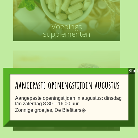
Voedings
supplementen
Slui
Aangepaste openingstijden augustus
Aangepaste openingstijden in augustus: dinsdag
t/m zaterdag 8.30 – 16.00 uur
Zonnige groetjes, De Biefitters☀️
Cosmetica