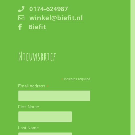
0174-624987
winkel@biefit.nl
Biefit
Nieuwsbrief
*
indicates required
*
Email Address
First Name
Last Name