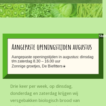
Slui
Onze leveranciers maken
Aangepaste openingstijden augustus
zulke mooie producten, dat
we er graag een paar
Aangepaste openingstijden in augustus: dinsdag
t/m zaterdag 8.30 – 16.00 uur
Zonnige groetjes, De Biefitters☀️
uitlichten.
Drie keer per week, op dinsdag,
donderdag en zaterdag krijgen wij
versgebakken biologisch brood van