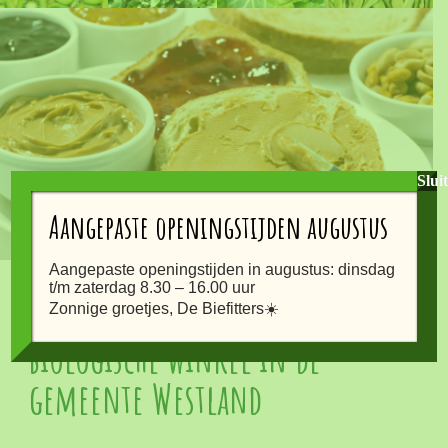
Slui
Aangepaste openingstijden augustus
Aangepaste openingstijden in augustus: dinsdag
t/m zaterdag 8.30 – 16.00 uur
Gezonde voeding koop je in de
Zonnige groetjes, De Biefitters☀️
biologische winkel in de
gemeente Westland