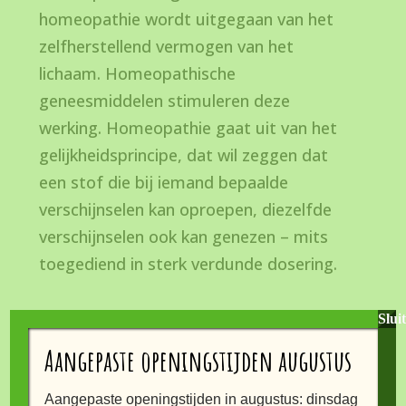
homeopathie wordt uitgegaan van het
zelfherstellend vermogen van het
lichaam. Homeopathische
geneesmiddelen stimuleren deze
werking. Homeopathie gaat uit van het
gelijkheidsprincipe, dat wil zeggen dat
een stof die bij iemand bepaalde
verschijnselen kan oproepen, diezelfde
verschijnselen ook kan genezen – mits
toegediend in sterk verdunde dosering.
Aromatherapie
Slui
Aangepaste openingstijden augustus
Met de producten van Chi bieden wij een
prachtig assortiment aan (biologische)
Aangepaste openingstijden in augustus: dinsdag