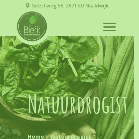
Geestweg 56, 2671 ED Naaldwijk
Natuurdrogist
Home
>
Natuurdrogist