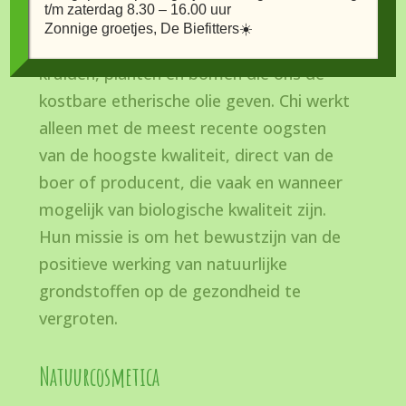
t/m zaterdag 8.30 – 16.00 uur
etherische oliën. Over de hele wereld
Zonnige groetjes, De Biefitters☀️
groeien op dit moment de bloemen,
kruiden, planten en bomen die ons de
kostbare etherische olie geven. Chi werkt
alleen met de meest recente oogsten
van de hoogste kwaliteit, direct van de
boer of producent, die vaak en wanneer
mogelijk van biologische kwaliteit zijn.
Hun missie is om het bewustzijn van de
positieve werking van natuurlijke
grondstoffen op de gezondheid te
vergroten.
Natuurcosmetica